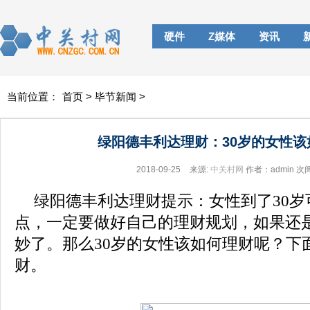
硬件
Z媒体
资讯
当前位置：
首页
>
毕节新闻
>
绿阳德丰利达理财：30岁的女性该
2018-09-25
来源:
中关村网
作者：admin
次
绿阳德丰利达理财提示：女性到了
30
岁
点，一定要做好自己的理财规划，如果还
妙了。那么
30
岁的女性该如何理财呢？下
财。