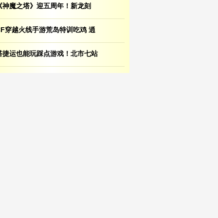
《神魔之塔》迎五周年！新龙刻
CF穿越火线手游荒岛特训吃鸡 逍
搭捷运也能玩踩点游戏！北市七站