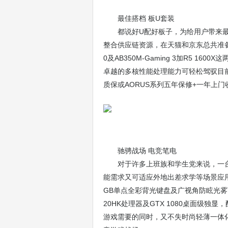
最佳搭档 板U套装
都说好U配好板子，为给用户带来最
整合供应链资源，在天猫和京东总共准备了18套
0及AB350M-Gaming 3加R5 
卓越的多核性能处理能力可轻松驾驭目前
质保或AORUS系列五年保修+一年上
驰骋战场 电竞笔电
对于许多上班族和学生党来说，一
能需求又可适应外地出差求学等场景应用。
GB单点全彩背光键盘及广视角防眩光雾面
20HK处理器及GTX 1080桌面级
游戏需要的同时，又不失时尚轻薄一体