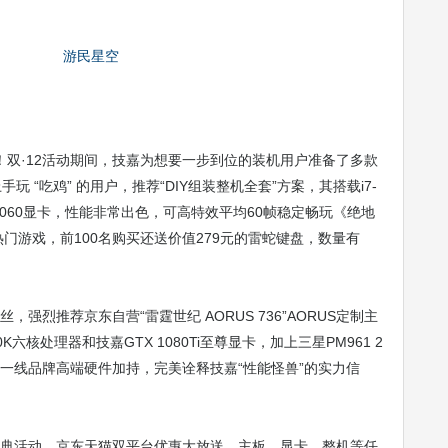
双·12活动期间，技嘉为想要一步到位的装机用户准备了多款
玩 “吃鸡” 的用户，推荐“DIY组装整机全套”方案，其搭载i7-
X 1060显卡，性能非常出色，可高特效平均60帧稳定畅玩《绝地
热门游戏，前100名购买还送价值279元的雷蛇键盘，数量有
，强烈推荐京东自营“雷霆世纪 AORUS 736”AORUS定制主
0K六核处理器和技嘉GTX 1080Ti至尊显卡，加上三星PM961 2
金牌等一线品牌高端硬件加持，完美诠释技嘉“性能怪兽”的实力信
盛典活动，京东天猫双平台优惠大放送，主板、显卡、整机等任