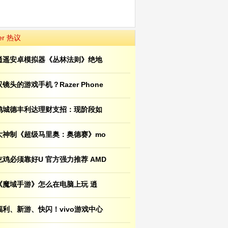
er 热议
逍遥安卓模拟器《丛林法则》绝地
双镜头的游戏手机？Razer Phone
鸿城德丰利达理财支招：现阶段如
大神制《超级马里奥：奥德赛》mo
吃鸡必须靠好U 官方强力推荐 AMD
《魔域手游》怎么在电脑上玩 逍
福利、新游、快闪！vivo游戏中心