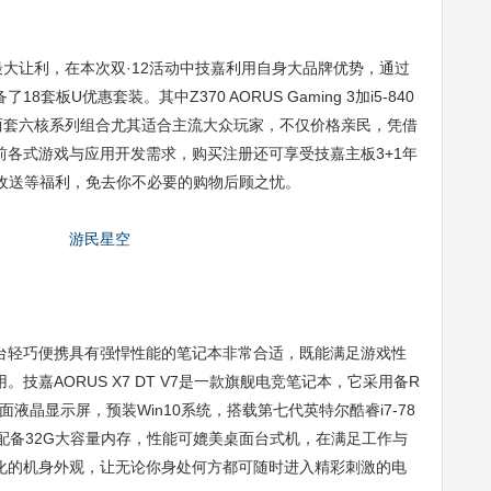
大让利，在本次双·12活动中技嘉利用自身大品牌优势，通过
板U优惠套装。其中Z370 AORUS Gaming 3加i5-840
1600X这两套六核系列组合尤其适合主流大众玩家，不仅价格亲民，凭借
各式游戏与应用开发需求，购买注册还可享受技嘉主板3+1年
门收送等福利，免去你不必要的购物后顾之忧。
台轻巧便携具有强悍性能的笔记本非常合适，既能满足游戏性
技嘉AORUS X7 DT V7是一款旗舰电竞笔记本，它采用备R
液晶显示屏，预装Win10系统，搭载第七代英特尔酷睿i7-78
独显，配备32G大容量内存，性能可媲美桌面台式机，在满足工作与
化的机身外观，让无论你身处何方都可随时进入精彩刺激的电