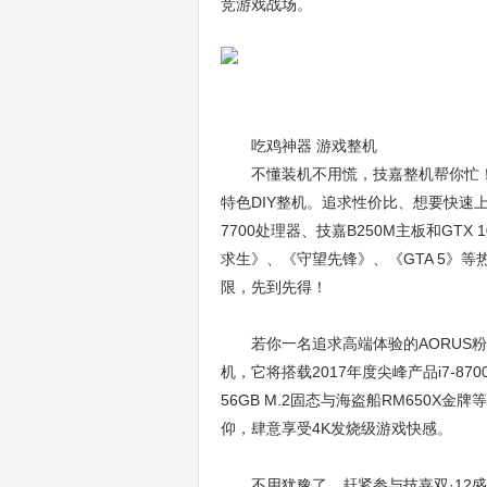
竞游戏战场。
吃鸡神器 游戏整机
不懂装机不用慌，技嘉整机帮你忙！
特色DIY整机。追求性价比、想要快速上手
7700处理器、技嘉B250M主板和GT
求生》、《守望先锋》、《GTA 5》等
限，先到先得！
若你一名追求高端体验的AORUS粉丝
机，它将搭载2017年度尖峰产品i7-870
56GB M.2固态与海盗船RM650X
仰，肆意享受4K发烧级游戏快感。
不用犹豫了，赶紧参与技嘉双·12