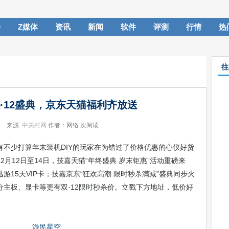
件
Z媒体
资讯
新闻
软件
评测
行情
热
往
双·12盛典，京东天猫福利齐放送
来源:
中关村网
作者：网络
次阅读
有不少打算年末装机DIY的玩家在为错过了价格优惠的心仪好货
月12日至14日，技嘉天猫“年终盛典 岁末钜惠”活动重磅来
15天VIP卡；技嘉京东“狂欢高潮 限时秒杀满减”盛典同步火
主板、显卡等更有双·12限时秒杀价。立戳下方地址，低价好