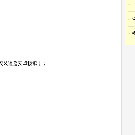
·
·
·
装逍遥安卓模拟器；