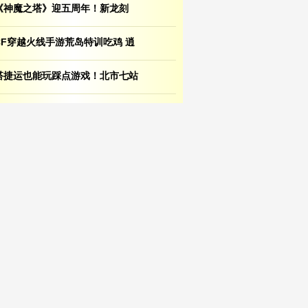
《神魔之塔》迎五周年！新龙刻
CF穿越火线手游荒岛特训吃鸡 逍
搭捷运也能玩踩点游戏！北市七站