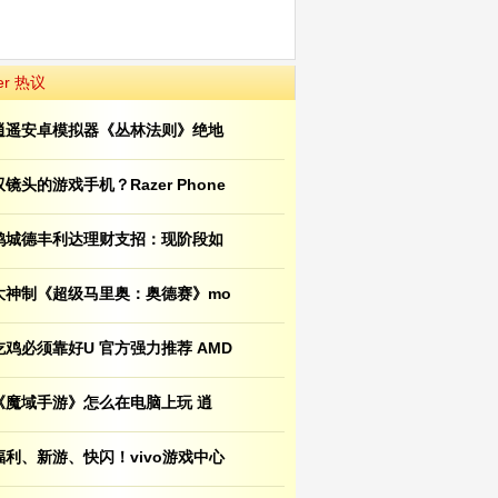
er 热议
逍遥安卓模拟器《丛林法则》绝地
双镜头的游戏手机？Razer Phone
鸿城德丰利达理财支招：现阶段如
大神制《超级马里奥：奥德赛》mo
吃鸡必须靠好U 官方强力推荐 AMD
《魔域手游》怎么在电脑上玩 逍
福利、新游、快闪！vivo游戏中心