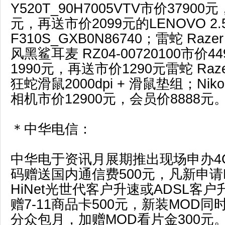
Y520T_90H7005VTV市价37900
元，再送市价2099元的LENOVO 2.
F310S_GXB0N86740；雷蛇 Razer B
风黑鲨耳麦 RZ04-00720100市价
1990元，再送市价1290元雷蛇 Razer
狂蛇滑鼠2000dpi + 滑鼠垫组；Niko
相机市价12900元，会员价8888元
＊中华电信：
中华电于资讯月展期推出现场申办4
码赠送国内通信费500元，凡新申请H
HiNet光世代客户升速或ADSL客
赠7-11商品卡500元，新装MOD
分众包月，加赠MOD看片金300元