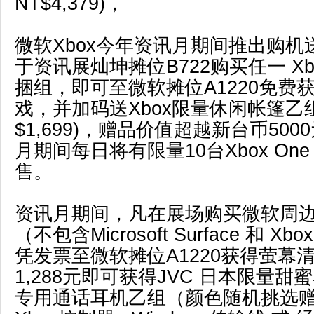
NT$4,379)，
微软Xbox今年资讯月期间推出购机
于资讯展灿坤摊位B722购买任一 Xbo
捆组，即可至微软摊位A1220免费
戏，并加码送Xbox限量休闲帐篷乙组
$1,699)，赠品价值超越新台币50
月期间每日将有限量10台Xbox On
售。
资讯月期间，凡在展场购买微软周边
（不包含Microsoft Surface 和 
凭发票至微软摊位A1220获得萤幕
1,288元即可获得JVC 日本限量
专用通话耳机乙组（颜色随机挑选