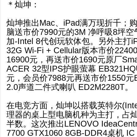
＊灿坤：
灿坤推出Mac、iPad满万现折千
脑送市价7990元的3M 净呼吸8坪空气
加-Intel 8代创玩软体包。另外主打iPad
32G Wi-Fi + Cellular版本市价2
16900元，再送市价1690元原厂Smar
ACER 32型IPS护眼萤幕 EB321HQ
元，会员价7988元再送市价1550元Ed
2.0声道二件式喇叭 ED2M2280T。
在电竞方面，灿坤以搭载英特尔(Intel) 
理器的桌上型电脑机种为主打，占
半数。这次推出LENOVO IdeaCentre 
7700 GTX1060 8GB-DDR4桌机 IC