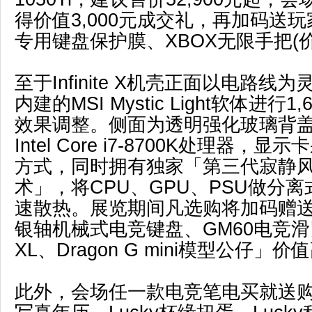
得价值3,000元成交礼，再加码送
专用键盘保护膜、XBOX无限手把(价值
至于Infinite X机壳正面以电路
内建的MSI Mystic Light软体进行
效果调整。侧面为透明强化玻璃背
Intel Core i7-8700K处理器
方式，同时拥有独家「第三代寂静
术」，将CPU、GPU、PSU做分
速散热。展览期间凡选购将加码赠送「G
银轴机械式电竞键盘、GM60电竞
XL、Dragon G mini模型公仔」价
此外，会场任一款电竞笔电买就送购物