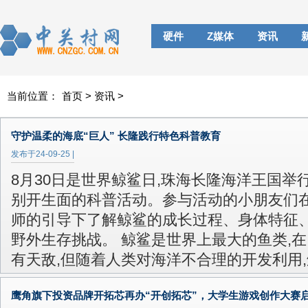
硬件
Z媒体
资讯
当前位置：
首页
>
资讯
>
守护温柔的海底“巨人” 长隆践行特色科普教育
发布于
24-09-25
|
8月30日是世界鲸鲨日,珠海长隆海洋王国举
别开生面的科普活动。参与活动的小朋友们
师的引导下了解鲸鲨的成长过程、身体特征
野外生存挑战。 鲸鲨是世界上最大的鱼类,在
有天敌,但随着人类对海洋不合理的开发利用,
鹰角旗下投资品牌开拓芯再办“开创拓芯”，大学生游戏创作大赛